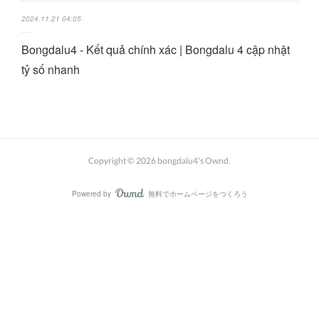
2024.11.21 04:05
Bongdalu4 - Kết quả chính xác | Bongdalu 4 cập nhật
tỷ số nhanh
Copyright ©
2026
bongdalu4's Ownd
.
Powered by
無料でホームページをつくろう
AmebaOwnd
フォロー