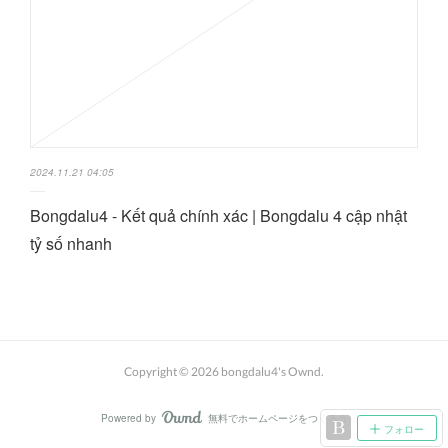
2024.11.21 04:05
Bongdalu4 - Kết quả chính xác | Bongdalu 4 cập nhật
tỷ số nhanh
Copyright ©
2026
bongdalu4's Ownd
.
Powered by
無料でホームページをつくろう
AmebaOwnd
フォロー